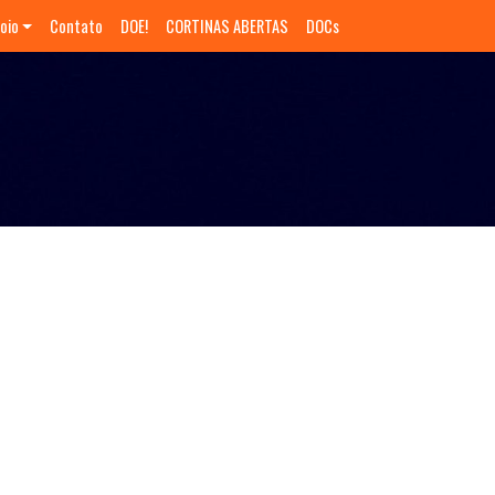
oio
Contato
DOE!
CORTINAS ABERTAS
DOCs