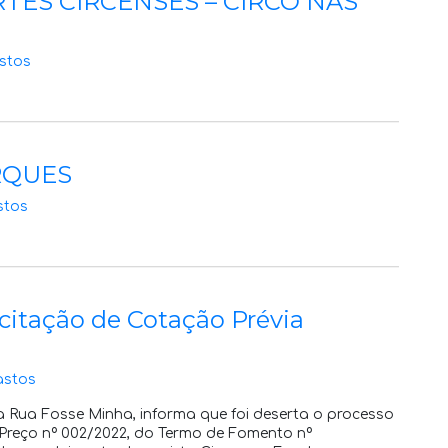
TES CIRCENSES – CIRCO NAS
stos
RQUES
stos
icitação de Cotação Prévia
astos
a Rua Fosse Minha, informa que foi deserta o processo
 Preço nº 002/2022, do Termo de Fomento nº