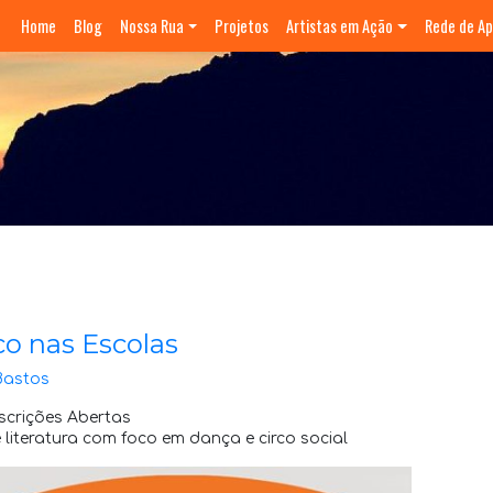
Home
Blog
Nossa Rua
Projetos
Artistas em Ação
Rede de Ap
o nas Escolas
Bastos
scrições Abertas
 literatura com foco em dança e circo social